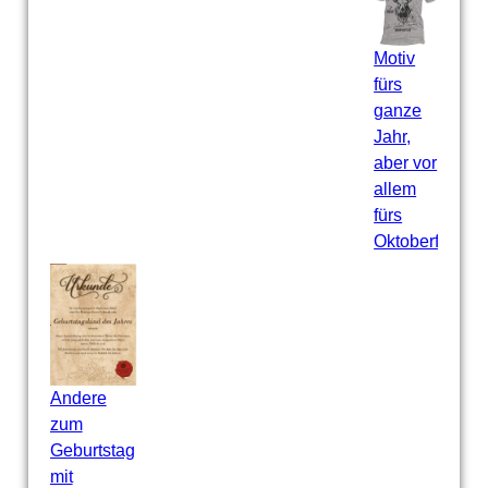
Motiv
fürs
ganze
Jahr,
aber vor
allem
fürs
Oktoberfest
Andere
zum
Geburtstag
mit