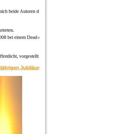
 mich beide Autoren doch maßgeblich.
etreten.
008 bei einem Dead-or-Alive-Slam gegen H. C.
fentlicht, vorgestellt
auf den nächsten Seiten.
ährigen Jubiläum, zu lesen auf dem Blog: