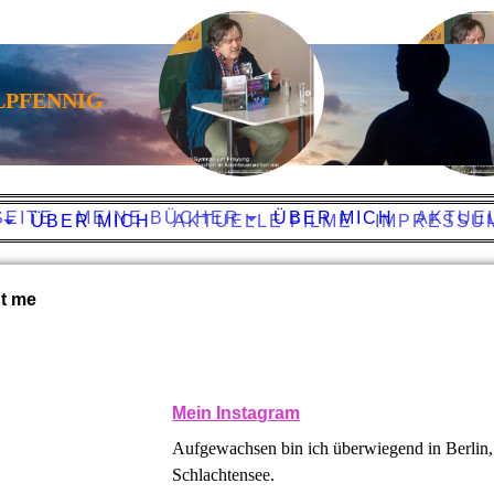
LPFENNIG
 MANFRED SCHIMMELPFENNIG
SEITE
MEINE BÜCHER
ÜBER MICH
AKTUEL
ÜBER MICH
AKTUELLE FILME
IMPRESSU
ut me
Mein Instagram
Aufgewachsen bin ich überwiegend in Berlin
Schlachtensee.