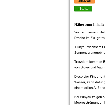
amazon
Thalia
Näher zum Inhalt:
Vor zehntausend Jahr
Drache im Eis, getöt
Eunyau wächst mit i
Sonnensprunggebirge
Trotzdem kommen Eu
von Bidyei und Vaun
Diese vier Kinder en
Wasser, kann dafür g
einem stillen Außens
Bei Eunyau zeigen si
Meeresströmungen b