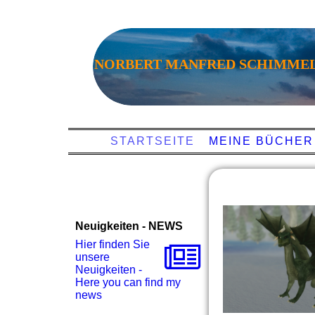
NORBERT MANFRED SCHIMME
STARTSEITE
MEINE BÜCHER
Neuigkeiten - NEWS
Hier finden Sie
unsere
Neuigkeiten -
Here you can find my
news